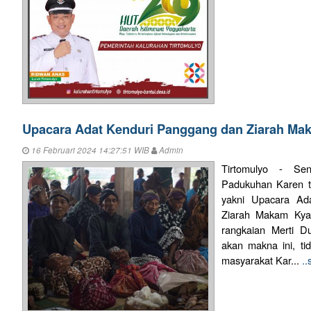
Upacara Adat Kenduri Panggang dan Ziarah Ma
16 Februari 2024 14:27:51 WIB
Admin
Tirtomulyo - Sen
Padukuhan Karen t
yakni Upacara Ad
Ziarah Makam Kya
rangkaian Merti D
akan makna ini, t
masyarakat Kar...
.