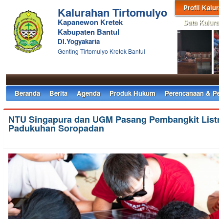
Profil Kalu
Kalurahan Tirtomulyo
Kapanewon Kretek
Data Kalur
Kabupaten Bantul
DI.Yogyakarta
Genting Tirtomulyo Kretek Bantul
Beranda
Berita
Agenda
Produk Hukum
Perencanaan & P
NTU Singapura dan UGM Pasang Pembangkit Listr
Padukuhan Soropadan