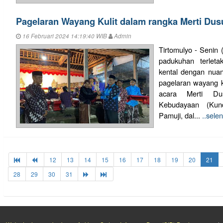
Pagelaran Wayang Kulit dalam rangka Merti Du
16 Februari 2024 14:19:40 WIB
Admin
Tirtomulyo - Senin
padukuhan terleta
kental dengan nuan
pagelaran wayang ku
acara Merti Du
Kebudayaan (Kun
Pamuji, dal...
..sele
12
13
14
15
16
17
18
19
20
21
28
29
30
31