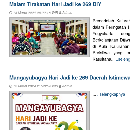
Malam Tirakatan Hari Jadi ke 269 DIY
13 Maret 2024 08:22:18 WIB
Admin
Pemerintah Kaluraha
dalam Peringatan 
Yogyakarta de
Berkelanjutan Diji
di Aula Kalurahan
Peristiwa yang me
Kasultana...
..selen
Mangayubagya Hari Jadi ke 269 Daerah Istimew
12 Maret 2024 21:40:54 WIB
Admin
...
..selengkapnya