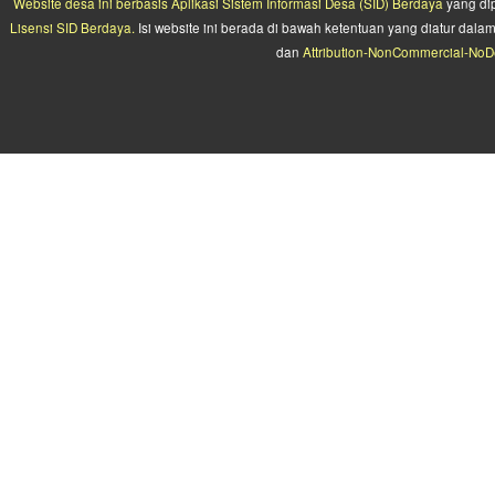
Website desa ini berbasis
Aplikasi Sistem Informasi Desa (SID) Berdaya
yang di
Lisensi SID Berdaya.
Isi website ini berada di bawah ketentuan yang diatur da
dan
Attribution-NonCommercial-NoDe