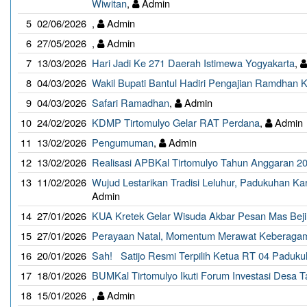
Wiwitan
,
Admin
5
02/06/2026
,
Admin
6
27/05/2026
,
Admin
7
13/03/2026
Hari Jadi Ke 271 Daerah Istimewa Yogyakarta
,
8
04/03/2026
Wakil Bupati Bantul Hadiri Pengajian Ramdhan K
9
04/03/2026
Safari Ramadhan
,
Admin
10
24/02/2026
KDMP Tirtomulyo Gelar RAT Perdana
,
Admin
11
13/02/2026
Pengumuman
,
Admin
12
13/02/2026
Realisasi APBKal Tirtomulyo Tahun Anggaran 2
13
11/02/2026
Wujud Lestarikan Tradisi Leluhur, Padukuhan Ka
Admin
14
27/01/2026
KUA Kretek Gelar Wisuda Akbar Pesan Mas Beji
15
27/01/2026
Perayaan Natal, Momentum Merawat Keberaga
16
20/01/2026
Sah! Satijo Resmi Terpilih Ketua RT 04 Paduku
17
18/01/2026
BUMKal Tirtomulyo Ikuti Forum Investasi Desa 
18
15/01/2026
,
Admin