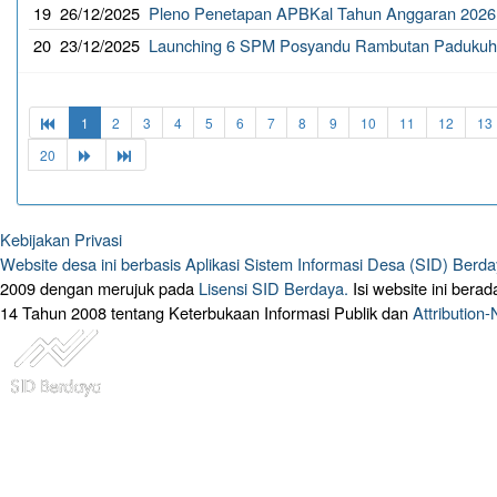
19
26/12/2025
Pleno Penetapan APBKal Tahun Anggaran 2026
20
23/12/2025
Launching 6 SPM Posyandu Rambutan Padukuh
1
2
3
4
5
6
7
8
9
10
11
12
13
20
Kebijakan Privasi
Website desa ini berbasis
Aplikasi Sistem Informasi Desa (SID) Berd
2009 dengan merujuk pada
Lisensi SID Berdaya.
Isi website ini ber
14 Tahun 2008 tentang Keterbukaan Informasi Publik dan
Attribution