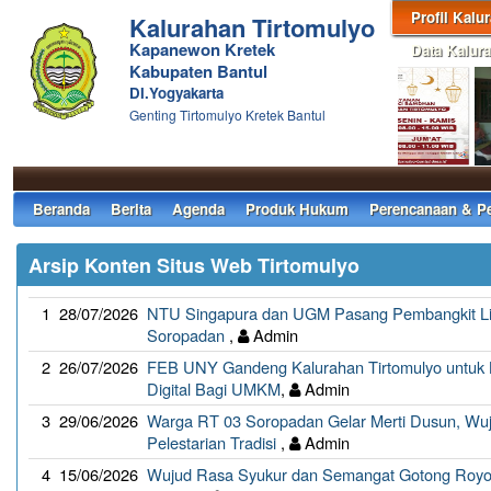
Profil Kalu
Kalurahan Tirtomulyo
Kapanewon Kretek
Data Kalur
Kabupaten Bantul
DI.Yogyakarta
Genting Tirtomulyo Kretek Bantul
Beranda
Berita
Agenda
Produk Hukum
Perencanaan & P
Arsip Konten Situs Web Tirtomulyo
1
28/07/2026
NTU Singapura dan UGM Pasang Pembangkit Lis
Soropadan
,
Admin
2
26/07/2026
FEB UNY Gandeng Kalurahan Tirtomulyo untuk K
Digital Bagi UMKM
,
Admin
3
29/06/2026
Warga RT 03 Soropadan Gelar Merti Dusun, Wu
Pelestarian Tradisi
,
Admin
4
15/06/2026
Wujud Rasa Syukur dan Semangat Gotong Roy