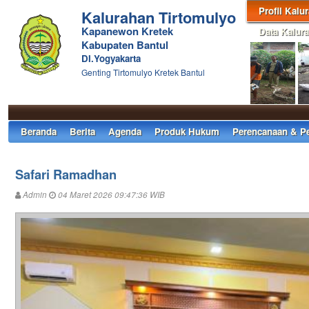
Profil Kalu
Kalurahan Tirtomulyo
Kapanewon Kretek
Data Kalur
Kabupaten Bantul
DI.Yogyakarta
Genting Tirtomulyo Kretek Bantul
Beranda
Berita
Agenda
Produk Hukum
Perencanaan & P
Safari Ramadhan
Admin
04 Maret 2026 09:47:36 WIB