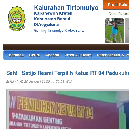
Profil Kalu
Kalurahan Tirtomulyo
Kapanewon Kretek
Data Kalur
Kabupaten Bantul
DI.Yogyakarta
Genting Tirtomulyo Kretek Bantul
Beranda
Berita
Agenda
Produk Hukum
Perencanaan & P
Sah! Satijo Resmi Terpilih Ketua RT 04 Padukuh
Admin
20 Januari 2026 11:50:39 WIB