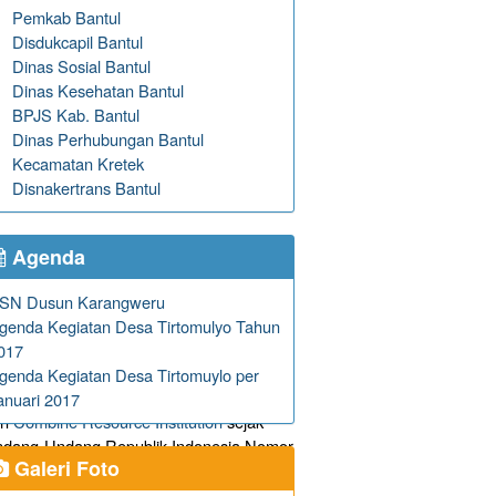
Pemkab Bantul
Disdukcapil Bantul
Dinas Sosial Bantul
Dinas Kesehatan Bantul
BPJS Kab. Bantul
Dinas Perhubungan Bantul
Kecamatan Kretek
Disnakertrans Bantul
Agenda
SN Dusun Karangweru
genda Kegiatan Desa Tirtomulyo Tahun
017
genda Kegiatan Desa Tirtomuylo per
anuari 2017
eh
Combine Resource Institution
sejak
 Undang-Undang Republik Indonesia Nomor
Galeri Foto
ational (CC BY-NC-ND 4.0) License