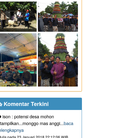
Komentar Terkini
ison : potensi desa mohon
itampilkan...monggo mas anggi...
baca
elengkapnya
itulis pada 23 Januari 2018 22:12:06 WIB