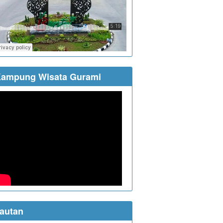
ampung Wisata Gurami
autan