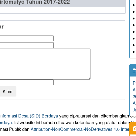
irtomulyo Tahun 2017-2022
ar
P
A
2
A
J
 Informasi Desa (SID) Berdaya
yang diprakarsai dan dikembangkan ol
erdaya.
Isi website ini berada di bawah ketentuan yang diatur dalam
masi Publik dan
Attribution-NonCommercial-NoDerivatives 4.0 Intern