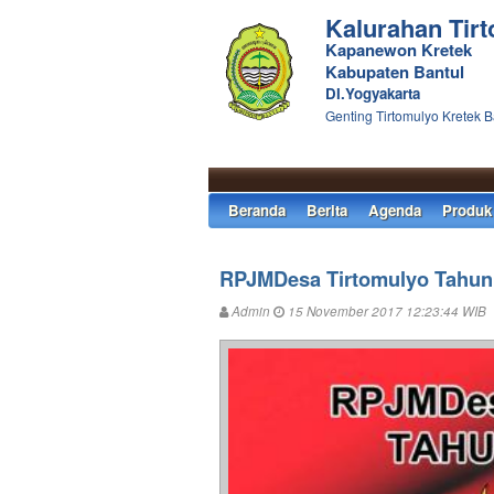
Kalurahan Tir
Kapanewon Kretek
Kabupaten Bantul
DI.Yogyakarta
Genting Tirtomulyo Kretek B
Beranda
Berita
Agenda
Produk
RPJMDesa Tirtomulyo Tahun
Admin
15 November 2017 12:23:44 WIB