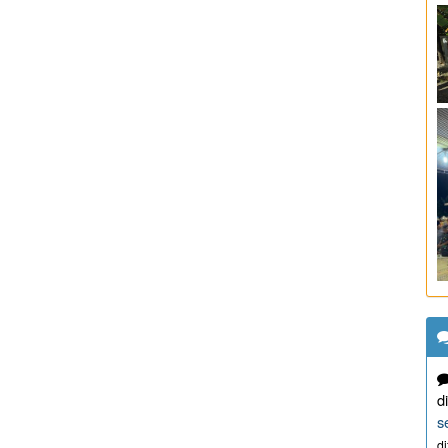
d
s
d