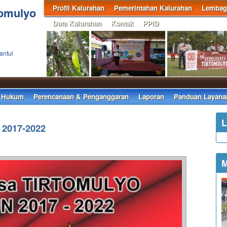
Profil Kalurahan
Pemerintahan Kalurahan
Lembaga
tomulyo
Data Kalurahan
Kontak
PPID
antul
 Hukum
Perencanaan & Penganggaran
Laporan
Panduan Layana
L
 2017-2022
M