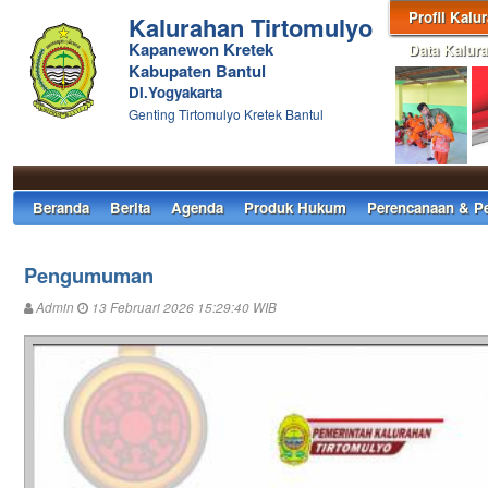
Profil Kalu
Kalurahan Tirtomulyo
Kapanewon Kretek
Data Kalur
Kabupaten Bantul
DI.Yogyakarta
Genting Tirtomulyo Kretek Bantul
Beranda
Berita
Agenda
Produk Hukum
Perencanaan & P
Pengumuman
Admin
13 Februari 2026 15:29:40 WIB