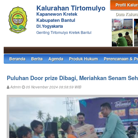
Profil Kalu
Kalurahan Tirtomulyo
Kapanewon Kretek
Data Kalur
Kabupaten Bantul
DI.Yogyakarta
Genting Tirtomulyo Kretek Bantul
Beranda
Berita
Agenda
Produk Hukum
Perencanaan & P
Puluhan Door prize Dibagi, Meriahkan Senam Seha
Admin
05 November 2024 08:58:59 WIB