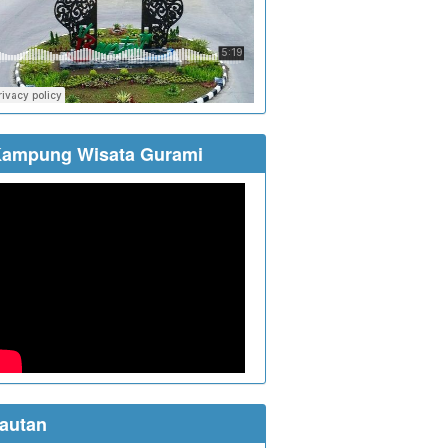
ampung Wisata Gurami
autan