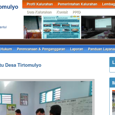
Profil Kalurahan
Pemerintahan Kalurahan
Lembaga
tomulyo
Data Kalurahan
Kontak
PPID
antul
 Hukum
Perencanaan & Penganggaran
Laporan
Panduan Layana
L
tu Desa Tirtomulyo
M