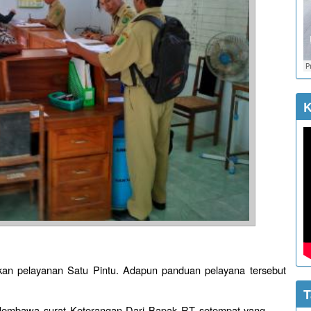
K
an pelayanan Satu Pintu. Adapun panduan pelayana tersebut
T
embawa surat Keterangan Dari Bapak RT setempat yang