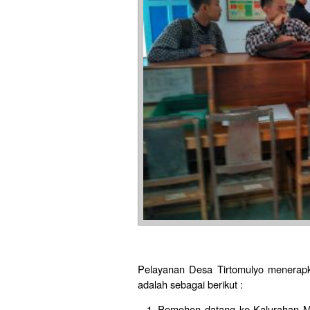
Pelayanan Desa Tirtomulyo menerapk
adalah sebagai berikut :
Pemohon datang ke Kalurahan M