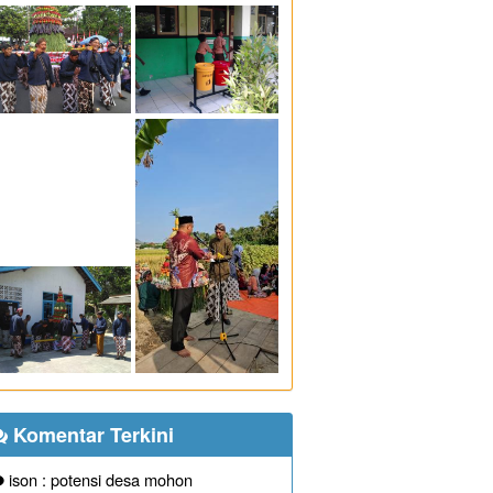
eh
Combine Resource Institution
sejak
 Undang-Undang Republik Indonesia Nomor
ational (CC BY-NC-ND 4.0) License
Komentar Terkini
ison : potensi desa mohon