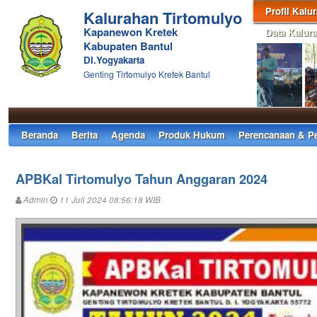
Profil Kalu
Kalurahan Tirtomulyo
Kapanewon Kretek
Data Kalur
Kabupaten Bantul
DI.Yogyakarta
Genting Tirtomulyo Kretek Bantul
Beranda
Berita
Agenda
Produk Hukum
Perencanaan & P
APBKal Tirtomulyo Tahun Anggaran 2024
Admin
11 Juli 2024 08:56:18 WIB