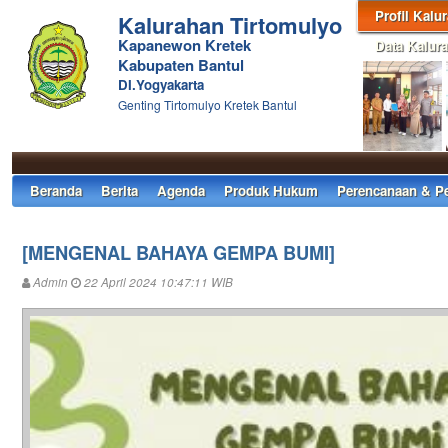
Profil Kalu
Kalurahan Tirtomulyo
Kapanewon Kretek
Data Kalur
Kabupaten Bantul
DI.Yogyakarta
Genting Tirtomulyo Kretek Bantul
Beranda
Berita
Agenda
Produk Hukum
Perencanaan & P
[MENGENAL BAHAYA GEMPA BUMI]
Admin
22 April 2024 10:47:11 WIB