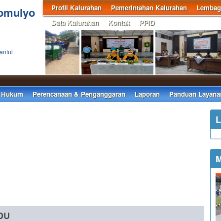
Profil Kalurahan
Pemerintahan Kalurahan
Lembaga
tomulyo
Data Kalurahan
Kontak
PPID
antul
 Hukum
Perencanaan & Penganggaran
Laporan
Panduan Layana
L
M
DU