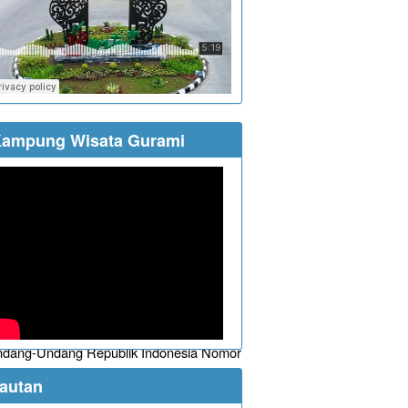
ampung Wisata Gurami
eh
Combine Resource Institution
sejak
 Undang-Undang Republik Indonesia Nomor
ational (CC BY-NC-ND 4.0) License
autan