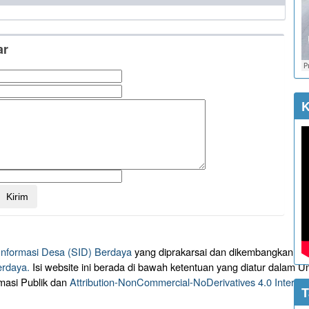
ar
K
 Informasi Desa (SID) Berdaya
yang diprakarsai dan dikembangkan ol
erdaya.
Isi website ini berada di bawah ketentuan yang diatur dalam
masi Publik dan
Attribution-NonCommercial-NoDerivatives 4.0 Intern
T