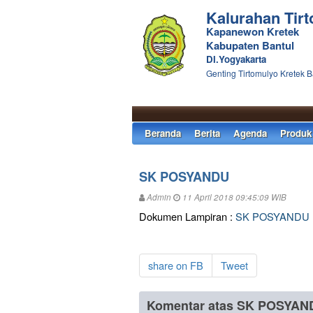
Kalurahan Tir
Kapanewon Kretek
Kabupaten Bantul
DI.Yogyakarta
Genting Tirtomulyo Kretek B
Beranda
Berita
Agenda
Produk
SK POSYANDU
Admin
11 April 2018 09:45:09 WIB
Dokumen Lampiran :
SK POSYANDU
share on FB
Tweet
Komentar atas SK POSYAN