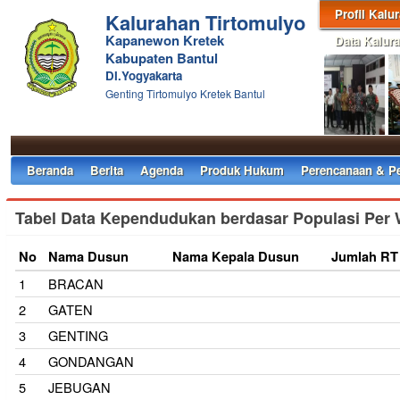
Profil Kalu
Kalurahan Tirtomulyo
Kapanewon Kretek
Data Kalur
Kabupaten Bantul
DI.Yogyakarta
Genting Tirtomulyo Kretek Bantul
Beranda
Berita
Agenda
Produk Hukum
Perencanaan & P
Tabel Data Kependudukan berdasar Populasi Per 
No
Nama Dusun
Nama Kepala Dusun
Jumlah RT
1
BRACAN
2
GATEN
3
GENTING
4
GONDANGAN
5
JEBUGAN